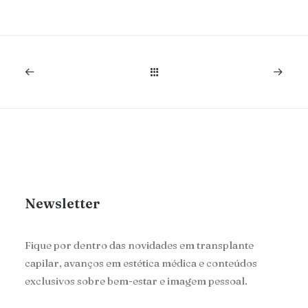
23/05/2025
Mesoterapia e Microinfusão:
tecnologias que complementam
o transplante
Conheça tratamentos que potencializam os
resultados do transplante capilar,…
Newsletter
Fique por dentro das novidades em transplante
capilar, avanços em estética médica e conteúdos
exclusivos sobre bem-estar e imagem pessoal.