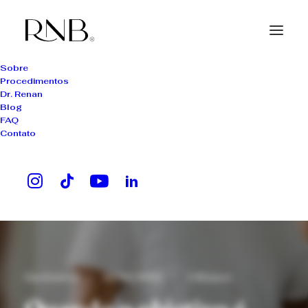
Sobre
Procedimentos
Dr. Renan
Blog
FAQ
Contato
Em
Estética
•
23/05/2025
•
3 Minutos