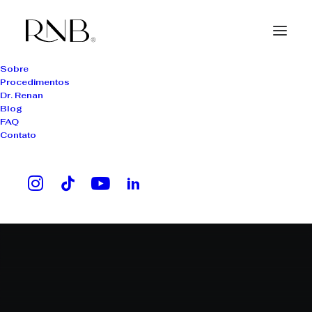
Sobre
Procedimentos
Dr. Renan
Blog
FAQ
Contato
simetria facial