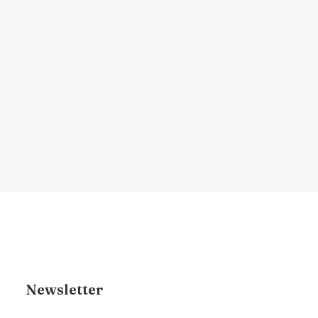
visual
Entenda como a simetria facial é
considerada no…
por Dr. Renan Brigante
Newsletter