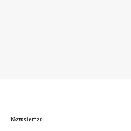
que quantidade, proporção
Entenda como o design da linha frontal
influencia na…
por Dr. Renan Brigante
Newsletter