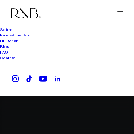
Sobre
Procedimentos
Dr. Renan
Blog
FAQ
Contato
transplante capilar