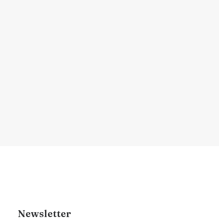
Transplante capilar: Quem
realmente é candidato?
Descubra os critérios médicos e estéticos
que definem a…
por Dr. Renan Brigante
Newsletter