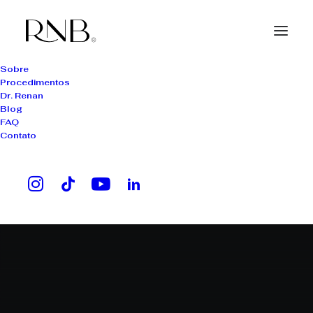
Sobre
Procedimentos
Dr. Renan
Blog
FAQ
Contato
microinfusão capilar