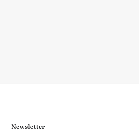
começar a agir?
Descubra quando é o momento ideal para
iniciar tratamentos…
por Dr. Renan Brigante
Newsletter