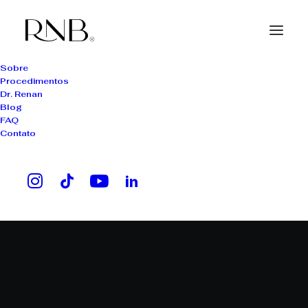
Sobre
Procedimentos
Dr. Renan
Blog
FAQ
Contato
eflúvio telógeno