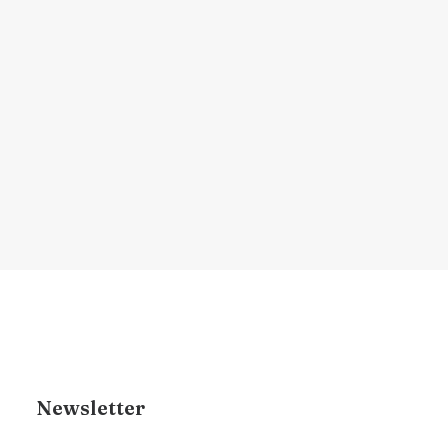
medicina já sabe
Explore a relação entre estresse e saúde
capilar, e como…
por Dr. Renan Brigante
Newsletter