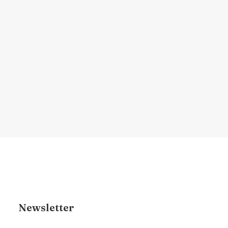
começar a agir?
Descubra quando é o momento ideal para
iniciar tratamentos…
por Dr. Renan Brigante
Newsletter