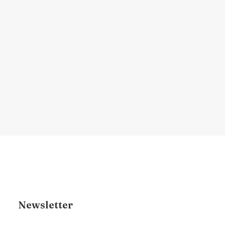
fios naturais e implantados
Aprenda hábitos e rotinas que ajudam a
manter a saúde dos…
por Dr. Renan Brigante
Newsletter