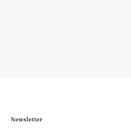
atrapalham) a recuperação
Descubra quais produtos são
recomendados e quais devem ser…
por Dr. Renan Brigante
Newsletter