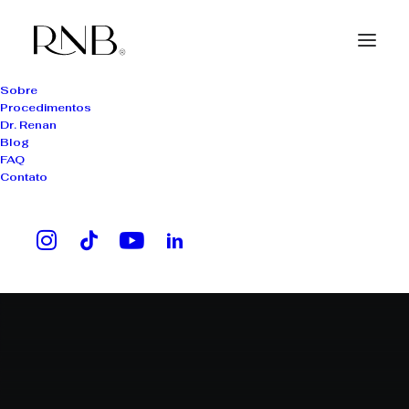
Sobre
Procedimentos
Dr. Renan
Blog
FAQ
Contato
cuidados com couro
cabeludo