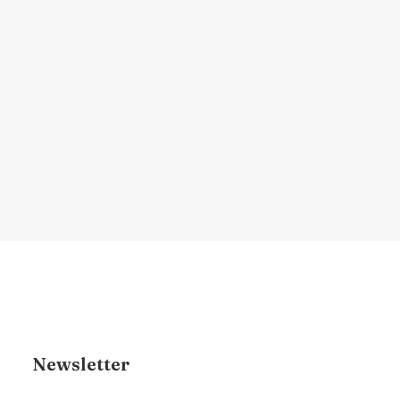
atrapalham) a recuperação
Descubra quais produtos são
recomendados e quais devem ser…
por Dr. Renan Brigante
Newsletter