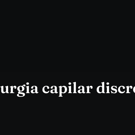
rurgia capilar discr