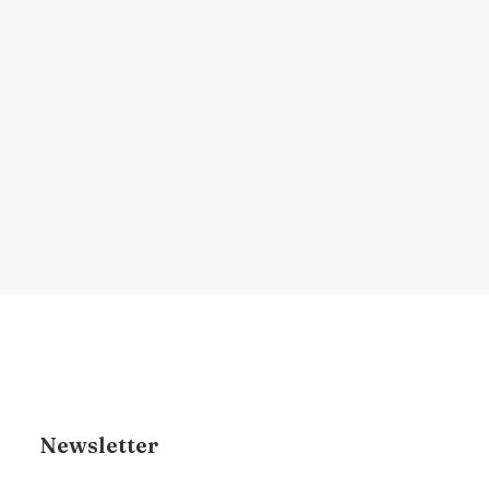
diferença
Aprenda a diferenciar entre queda de
cabelo e afinamento…
por Dr. Renan Brigante
Newsletter